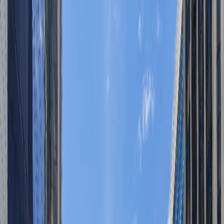
Перейти к основному содержанию
Услуги
О нас
Наша Команда
Статьи
+507 209 0270
Контакты
Наша Практика
Как мы помогаем
Комплексные юридические услуги для международных
клиентов в Панаме
Иммиграция
2 варианта
Виза квалифицированного инвестора в
Панаме